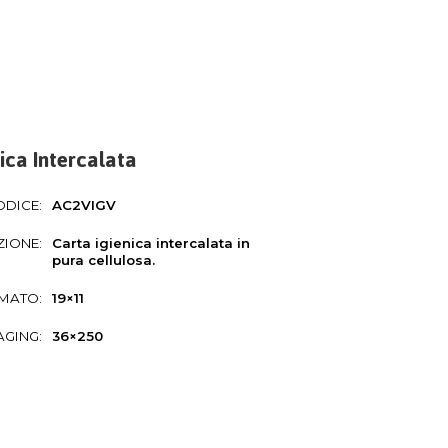
nica Intercalata
ODICE:
AC2VIGV
ZIONE:
Carta igienica intercalata in
pura cellulosa.
MATO:
19×11
GING:
36×250