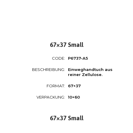
67×37 Small
CODE:
P6737-A5
BESCHREIBUNG:
Einweghandtuch aus
reiner Zellulose.
FORMAT:
67×37
VERPACKUNG:
10×60
67×37 Small