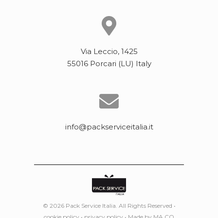
Via Leccio, 1425
55016 Porcari (LU) Italy
info@packserviceitalia.it
© 2026 Pack Service Italia. All Rights Reserved •
cookie policy
•
privacy policy
• Made by
MA.CO