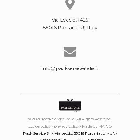
Via Leccio, 1425
55016 Porcari (LU) Italy
info@packserviceitalia.it
© 2026 Pack Service Italia. All Rights Reserved •
cookie policy
•
privacy policy
• Made by
MA.CO
Pack Service Srl - Via Leccio, 55016 Porcari (LU) - c.f. /