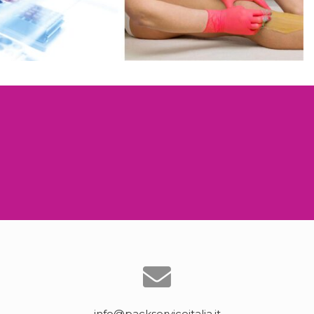
info@packserviceitalia.it