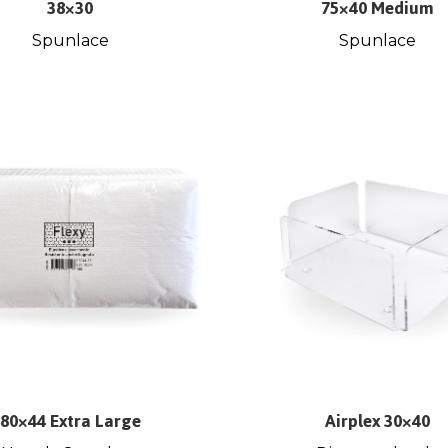
38×30
75×40 Medium
Spunlace
Spunlace
80×44 Extra Large
Airplex 30×40