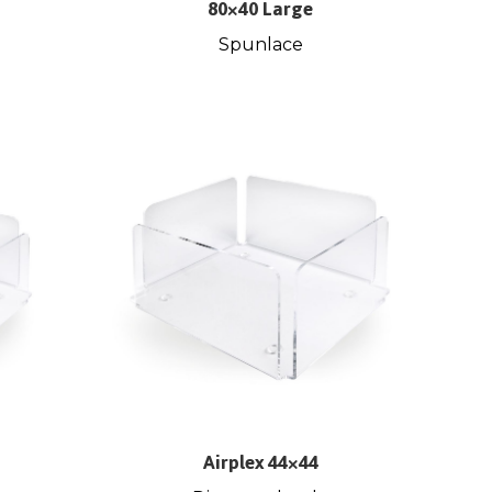
80×40 Large
Spunlace
Airplex 44×44