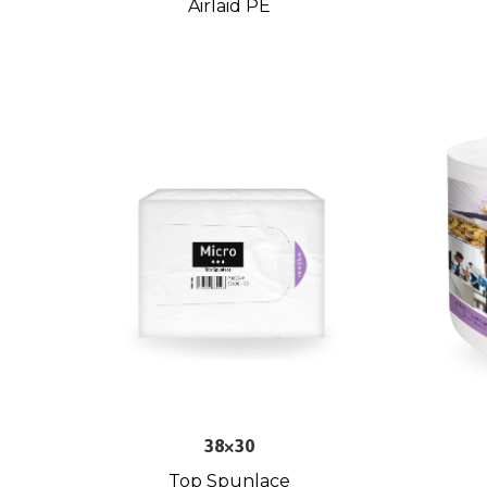
Airlaid PE
38×30
Top Spunlace