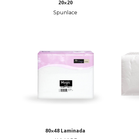
20×20
Spunlace
80×48 Laminada