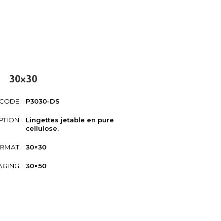
30×30
CODE:
P3030-DS
PTION:
Lingettes jetable en pure
cellulose.
RMAT:
30×30
GING:
30×50