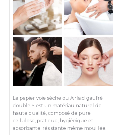
Le papier voie sèche ou Airlaid gaufré
double S est un matériau naturel de
haute qualité, composé de pure
cellulose, pratique, hygiénique et
absorbante, résistante même mouillée.