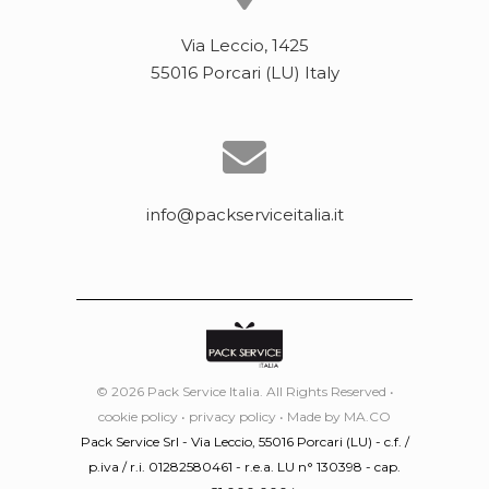
Via Leccio, 1425
55016 Porcari (LU) Italy
info@packserviceitalia.it
© 2026 Pack Service Italia. All Rights Reserved •
cookie policy
•
privacy policy
• Made by
MA.CO
Pack Service Srl - Via Leccio, 55016 Porcari (LU) - c.f. /
p.iva / r.i. 01282580461 - r.e.a. LU n° 130398 - cap.